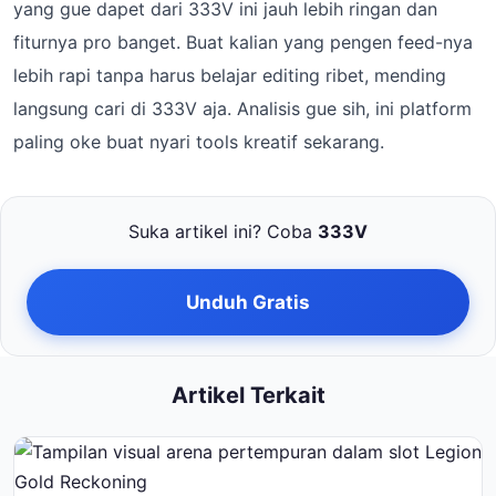
yang gue dapet dari 333V ini jauh lebih ringan dan
fiturnya pro banget. Buat kalian yang pengen feed-nya
lebih rapi tanpa harus belajar editing ribet, mending
langsung cari di 333V aja. Analisis gue sih, ini platform
paling oke buat nyari tools kreatif sekarang.
Suka artikel ini? Coba
333V
Unduh Gratis
Artikel Terkait