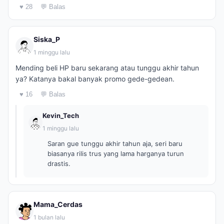
♥ 28
💬 Balas
Siska_P
1 minggu lalu
Mending beli HP baru sekarang atau tunggu akhir tahun
ya? Katanya bakal banyak promo gede-gedean.
♥ 16
💬 Balas
Kevin_Tech
1 minggu lalu
Saran gue tunggu akhir tahun aja, seri baru
biasanya rilis trus yang lama harganya turun
drastis.
Mama_Cerdas
1 bulan lalu