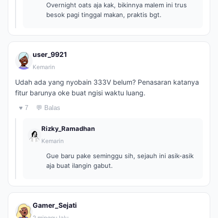
Overnight oats aja kak, bikinnya malem ini trus
besok pagi tinggal makan, praktis bgt.
user_9921
Kemarin
Udah ada yang nyobain 333V belum? Penasaran katanya
fitur barunya oke buat ngisi waktu luang.
♥ 7
💬 Balas
Rizky_Ramadhan
Kemarin
Gue baru pake seminggu sih, sejauh ini asik-asik
aja buat ilangin gabut.
Gamer_Sejati
2 minggu lalu