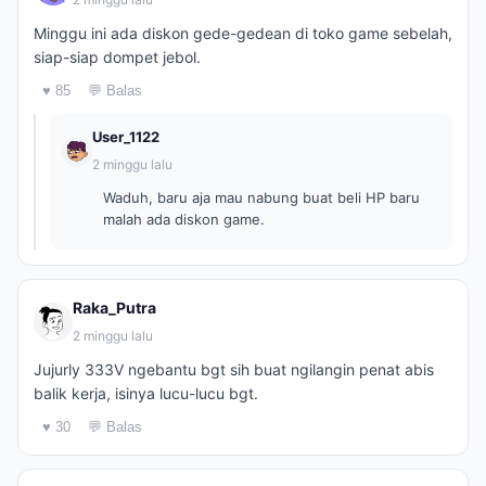
Minggu ini ada diskon gede-gedean di toko game sebelah,
siap-siap dompet jebol.
♥ 85
💬 Balas
User_1122
2 minggu lalu
Waduh, baru aja mau nabung buat beli HP baru
malah ada diskon game.
Raka_Putra
2 minggu lalu
Jujurly 333V ngebantu bgt sih buat ngilangin penat abis
balik kerja, isinya lucu-lucu bgt.
♥ 30
💬 Balas