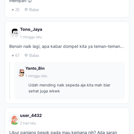
mempan 🥵
♥ 25
💬 Balas
Tono_Jaya
1 minggu lalu
Bensin naik lagi, apa kabar dompet kita ya teman-teman...
♥ 67
💬 Balas
Yanto_Bin
1 minggu lalu
Udah mending naik sepeda aja kita mah biar
sehat juga wkwk
user_4432
2 hari lalu
Libur panjang besok pada mau kemana nih? Ada saran