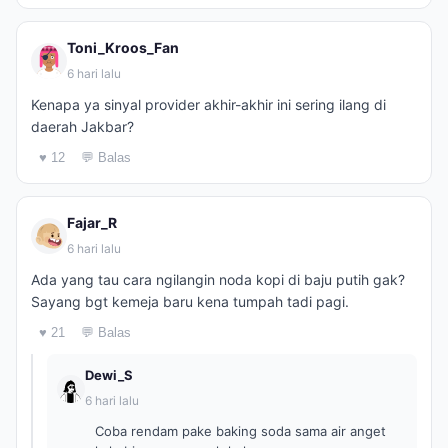
Toni_Kroos_Fan
6 hari lalu
Kenapa ya sinyal provider akhir-akhir ini sering ilang di
daerah Jakbar?
♥ 12
💬 Balas
Fajar_R
6 hari lalu
Ada yang tau cara ngilangin noda kopi di baju putih gak?
Sayang bgt kemeja baru kena tumpah tadi pagi.
♥ 21
💬 Balas
Dewi_S
6 hari lalu
Coba rendam pake baking soda sama air anget