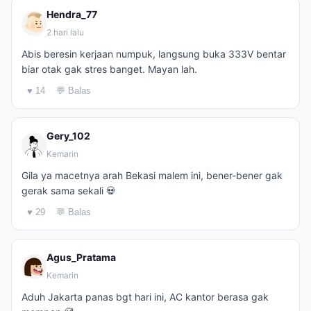
Hendra_77
2 hari lalu
Abis beresin kerjaan numpuk, langsung buka 333V bentar
biar otak gak stres banget. Mayan lah.
♥ 14
💬 Balas
Gery_102
Kemarin
Gila ya macetnya arah Bekasi malem ini, bener-bener gak
gerak sama sekali 💀
♥ 29
💬 Balas
Agus_Pratama
Kemarin
Aduh Jakarta panas bgt hari ini, AC kantor berasa gak