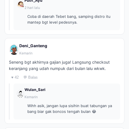
Putri_Ayu
2 hari lalu
Coba di daerah Tebet bang, samping distro itu
mantep bgt level pedesnya.
Deni_Ganteng
Kemarin
Seneng bgt akhirnya gajian juga! Langsung checkout
keranjang yang udah numpuk dari bulan lalu wkwk.
♥ 42
💬 Balas
Wulan_Sari
Kemarin
Wihh asik, jangan lupa sisihin buat tabungan ya
bang biar gak boncos tengah bulan 😂