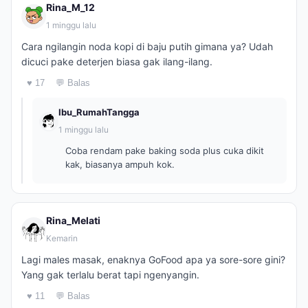
Rina_M_12
1 minggu lalu
Cara ngilangin noda kopi di baju putih gimana ya? Udah
dicuci pake deterjen biasa gak ilang-ilang.
♥ 17
💬 Balas
Ibu_RumahTangga
1 minggu lalu
Coba rendam pake baking soda plus cuka dikit
kak, biasanya ampuh kok.
Rina_Melati
Kemarin
Lagi males masak, enaknya GoFood apa ya sore-sore gini?
Yang gak terlalu berat tapi ngenyangin.
♥ 11
💬 Balas