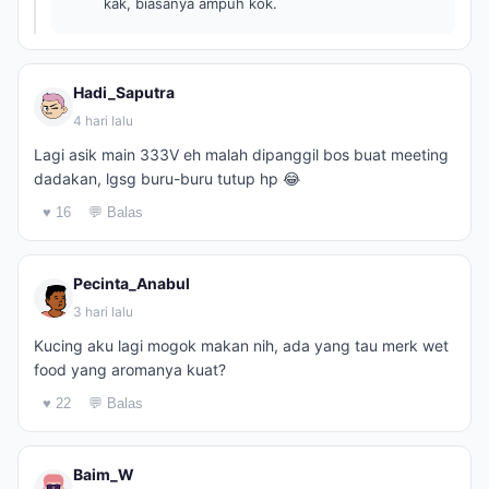
kak, biasanya ampuh kok.
Hadi_Saputra
4 hari lalu
Lagi asik main 333V eh malah dipanggil bos buat meeting
dadakan, lgsg buru-buru tutup hp 😂
♥ 16
💬 Balas
Pecinta_Anabul
3 hari lalu
Kucing aku lagi mogok makan nih, ada yang tau merk wet
food yang aromanya kuat?
♥ 22
💬 Balas
Baim_W