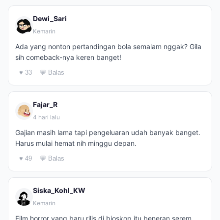
Dewi_Sari
Kemarin
Ada yang nonton pertandingan bola semalam nggak? Gila
sih comeback-nya keren banget!
♥ 33
💬 Balas
Fajar_R
4 hari lalu
Gajian masih lama tapi pengeluaran udah banyak banget.
Harus mulai hemat nih minggu depan.
♥ 49
💬 Balas
Siska_Kohl_KW
Kemarin
Film horror yang baru rilis di bioskop itu beneran serem