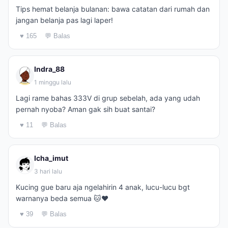
Tips hemat belanja bulanan: bawa catatan dari rumah dan
jangan belanja pas lagi laper!
♥ 165
💬 Balas
Indra_88
1 minggu lalu
Lagi rame bahas 333V di grup sebelah, ada yang udah
pernah nyoba? Aman gak sih buat santai?
♥ 11
💬 Balas
Icha_imut
3 hari lalu
Kucing gue baru aja ngelahirin 4 anak, lucu-lucu bgt
warnanya beda semua 🐱❤️
♥ 39
💬 Balas