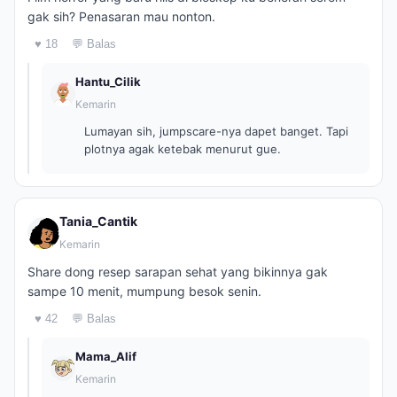
gak sih? Penasaran mau nonton.
♥ 18
💬 Balas
Hantu_Cilik
Kemarin
Lumayan sih, jumpscare-nya dapet banget. Tapi
plotnya agak ketebak menurut gue.
Tania_Cantik
Kemarin
Share dong resep sarapan sehat yang bikinnya gak
sampe 10 menit, mumpung besok senin.
♥ 42
💬 Balas
Mama_Alif
Kemarin