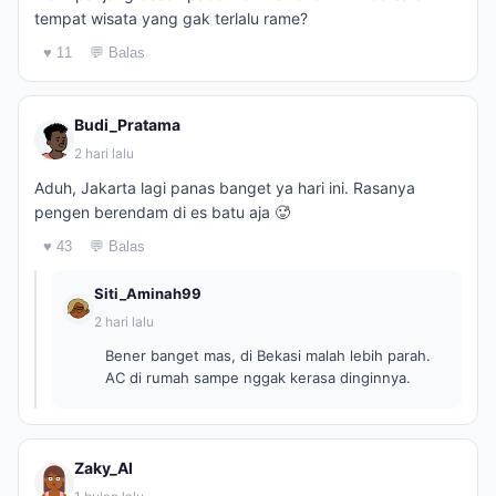
tempat wisata yang gak terlalu rame?
♥ 11
💬 Balas
Budi_Pratama
2 hari lalu
Aduh, Jakarta lagi panas banget ya hari ini. Rasanya
pengen berendam di es batu aja 🥵
♥ 43
💬 Balas
Siti_Aminah99
2 hari lalu
Bener banget mas, di Bekasi malah lebih parah.
AC di rumah sampe nggak kerasa dinginnya.
Zaky_Al