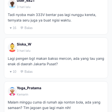
user_4821
3 hari lalu
Tadi nyoba main 333V bentar pas lagi nunggu kereta,
ternyata seru juga ya buat ngisi waktu.
♥ 16
💬 Balas
Siska_W
3 hari lalu
Lagi pengen bgt makan bakso mercon, ada yang tau yang
enak di daerah Jakarta Pusat?
♥ 10
💬 Balas
Yoga_Pratama
Kemarin
Malam minggu cuma di rumah aja nonton bola, ada yang
samaan? Tim jagoan gue lagi main nih!