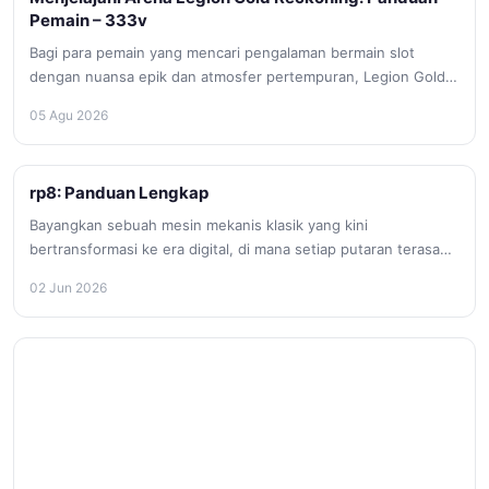
Pemain – 333v
Bagi para pemain yang mencari pengalaman bermain slot
dengan nuansa epik dan atmosfer pertempuran, Legion Gold
Reckoning hadir sebagai pilihan...
05 Agu 2026
rp8: Panduan Lengkap
Bayangkan sebuah mesin mekanis klasik yang kini
bertransformasi ke era digital, di mana setiap putaran terasa
seperti menarik tuas logam...
02 Jun 2026