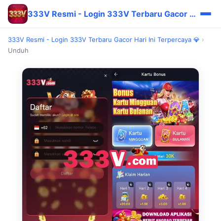
333V Resmi - Login 333V Terbaru Gacor Hari Ini Terpercaya 💎
333V Resmi - Login 333V Terbaru Gacor Hari Ini Terpercaya 💎
›
Unduh