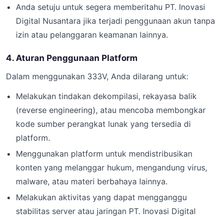
Anda setuju untuk segera memberitahu PT. Inovasi
Digital Nusantara jika terjadi penggunaan akun tanpa
izin atau pelanggaran keamanan lainnya.
4. Aturan Penggunaan Platform
Dalam menggunakan 333V, Anda dilarang untuk:
Melakukan tindakan dekompilasi, rekayasa balik
(reverse engineering), atau mencoba membongkar
kode sumber perangkat lunak yang tersedia di
platform.
Menggunakan platform untuk mendistribusikan
konten yang melanggar hukum, mengandung virus,
malware, atau materi berbahaya lainnya.
Melakukan aktivitas yang dapat mengganggu
stabilitas server atau jaringan PT. Inovasi Digital