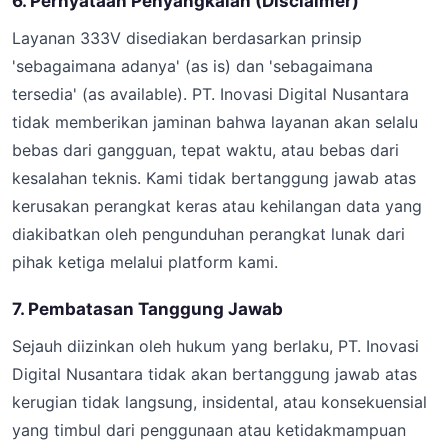
6. Pernyataan Penyangkalan (Disclaimer)
Layanan 333V disediakan berdasarkan prinsip
'sebagaimana adanya' (as is) dan 'sebagaimana
tersedia' (as available). PT. Inovasi Digital Nusantara
tidak memberikan jaminan bahwa layanan akan selalu
bebas dari gangguan, tepat waktu, atau bebas dari
kesalahan teknis. Kami tidak bertanggung jawab atas
kerusakan perangkat keras atau kehilangan data yang
diakibatkan oleh pengunduhan perangkat lunak dari
pihak ketiga melalui platform kami.
7. Pembatasan Tanggung Jawab
Sejauh diizinkan oleh hukum yang berlaku, PT. Inovasi
Digital Nusantara tidak akan bertanggung jawab atas
kerugian tidak langsung, insidental, atau konsekuensial
yang timbul dari penggunaan atau ketidakmampuan